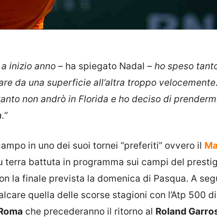
a inizio anno
– ha spiegato Nadal –
ho speso tant
re da una superficie all’altra troppo velocemente
nto non andrò in Florida e ho deciso di prendermi
.”
campo in uno dei suoi tornei “preferiti” ovvero il
Ma
 su terra battuta in programma sui campi del presti
con la finale prevista la domenica di Pasqua. A segu
are quella delle scorse stagioni con l’Atp 500 di
e Roma
che precederanno il ritorno al
Roland Garro