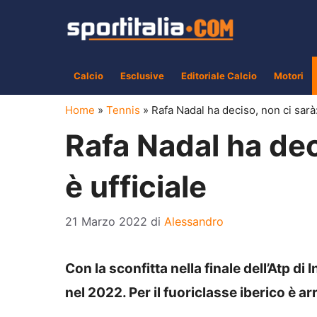
Vai
al
contenuto
Calcio
Esclusive
Editoriale Calcio
Motori
Home
»
Tennis
»
Rafa Nadal ha deciso, non ci sarà: i
Rafa Nadal ha deci
è ufficiale
21 Marzo 2022
di
Alessandro
Con la sconfitta nella finale dell’Atp di 
nel 2022. Per il fuoriclasse iberico è a