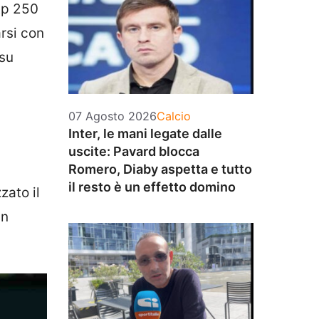
Atp 250
rsi con
 su
Categorie
07 Agosto 2026
Calcio
Inter, le mani legate dalle
uscite: Pavard blocca
Romero, Diaby aspetta e tutto
il resto è un effetto domino
zato il
un