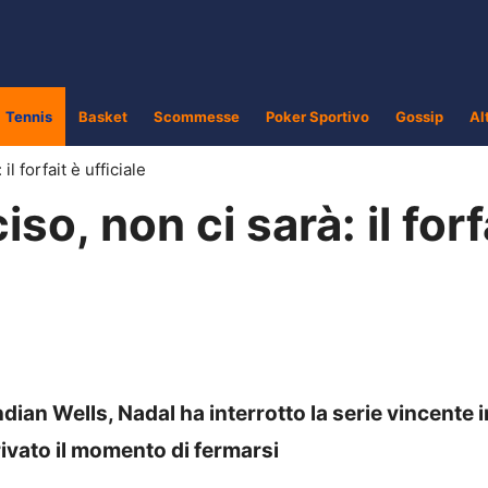
Tennis
Basket
Scommesse
Poker Sportivo
Gossip
Al
l forfait è ufficiale
so, non ci sarà: il forf
Indian Wells, Nadal ha interrotto la serie vincente i
rrivato il momento di fermarsi