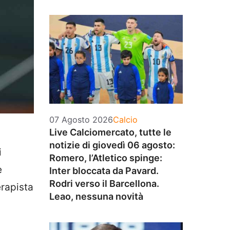
Categorie
07 Agosto 2026
Calcio
Live Calciomercato, tutte le
notizie di giovedì 06 agosto:
i
Romero, l’Atletico spinge:
e
Inter bloccata da Pavard.
Rodri verso il Barcellona.
erapista
Leao, nessuna novità