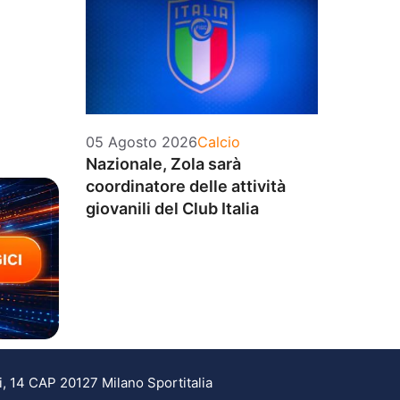
Categorie
05 Agosto 2026
Calcio
Nazionale, Zola sarà
coordinatore delle attività
giovanili del Club Italia
i, 14 CAP 20127 Milano Sportitalia