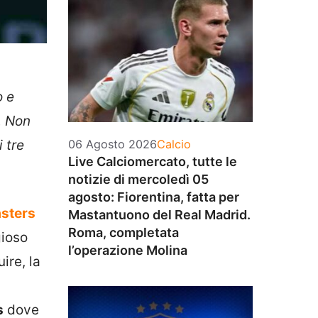
o e
. Non
Categorie
 tre
06 Agosto 2026
Calcio
Live Calciomercato, tutte le
notizie di mercoledì 05
agosto: Fiorentina, fatta per
sters
Mastantuono del Real Madrid.
Roma, completata
gioso
l’operazione Molina
ire, la
s
dove