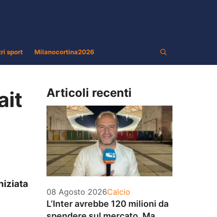
tri sport
Milanocortina2026
Articoli recenti
ait
niziata
Categorie
08 Agosto 2026
Calcio
L’Inter avrebbe 120 milioni da
spendere sul mercato. Ma