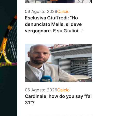
Categorie
06 Agosto 2026
Calcio
Esclusiva Giuffredi: “Ho
denunciato Melis, si deve
vergognare. E su Giulini…”
Categorie
06 Agosto 2026
Calcio
Cardinale, how do you say “fai
31”?