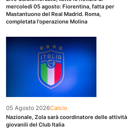
mercoledì 05 agosto: Fiorentina, fatta per
Mastantuono del Real Madrid. Roma,
completata l’operazione Molina
Categorie
05 Agosto 2026
Calcio
Nazionale, Zola sarà coordinatore delle attività
giovanili del Club Italia