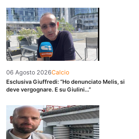
Categorie
06 Agosto 2026
Calcio
Esclusiva Giuffredi: “Ho denunciato Melis, si
deve vergognare. E su Giulini…”