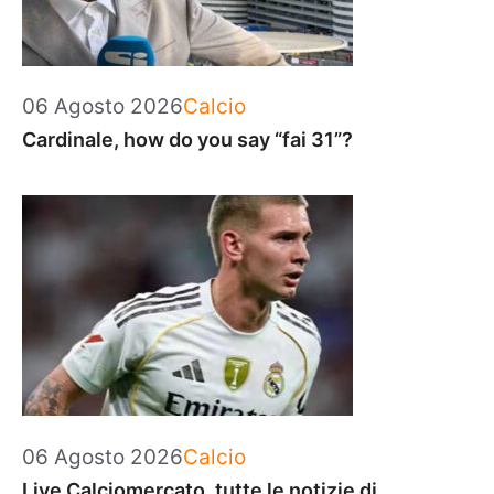
Categorie
06 Agosto 2026
Calcio
Cardinale, how do you say “fai 31”?
Categorie
06 Agosto 2026
Calcio
Live Calciomercato, tutte le notizie di