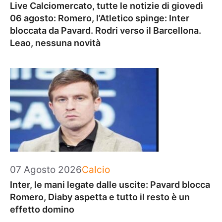
Live Calciomercato, tutte le notizie di giovedì
06 agosto: Romero, l’Atletico spinge: Inter
bloccata da Pavard. Rodri verso il Barcellona.
Leao, nessuna novità
Categorie
07 Agosto 2026
Calcio
Inter, le mani legate dalle uscite: Pavard blocca
Romero, Diaby aspetta e tutto il resto è un
effetto domino