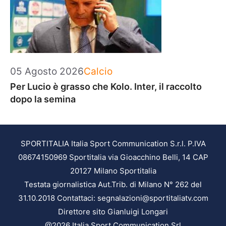
Categorie
05 Agosto 2026
Calcio
Per Lucio è grasso che Kolo. Inter, il raccolto
dopo la semina
SPORTITALIA Italia Sport Communication S.r.l. P.IVA
08674150969 Sportitalia via Gioacchino Belli, 14 CAP
20127 Milano Sportitalia
Testata giornalistica Aut.Trib. di Milano N° 262 del
31.10.2018 Contattaci: segnalazioni@sportitaliatv.com
Direttore sito Gianluigi Longari
@2026 Italia Sport Communication Srl