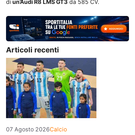
di
un’Audi R8 LMS GT3
da 585 CV.
Articoli recenti
Categorie
07 Agosto 2026
Calcio