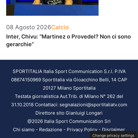
Categorie
08 Agosto 2026
Calcio
Inter, Chivu: “Martinez o Provedel? Non ci sono
gerarchie”
SPORTITALIA Italia Sport Communication S.r.l. P.IVA
08674150969 Sportitalia via Gioacchino Belli, 14 CAP
20127 Milano Sportitalia
Testata giornalistica Aut.Trib. di Milano N° 262 del
31.10.2018 Contattaci: segnalazioni@sportitaliatv.com
Direttore sito Gianluigi Longari
@2026 Italia Sport Communication Srl
Chi siamo
-
Redazione
-
Privacy Policy
-
Disclaimer
Change privacy settings