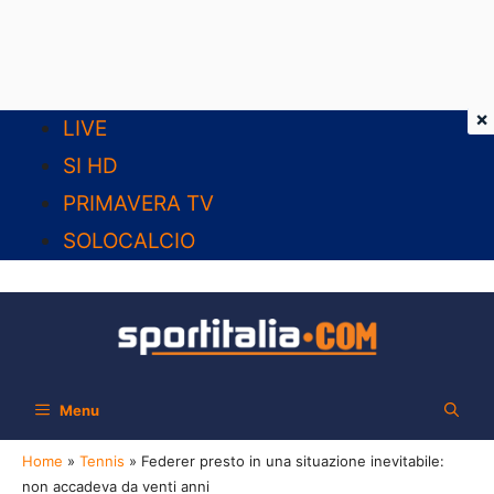
×
Vai
LIVE
al
SI HD
contenuto
PRIMAVERA TV
SOLOCALCIO
Menu
Home
»
Tennis
»
Federer presto in una situazione inevitabile:
non accadeva da venti anni