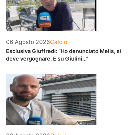
Categorie
06 Agosto 2026
Calcio
Esclusiva Giuffredi: “Ho denunciato Melis, si
deve vergognare. E su Giulini…”
Categorie