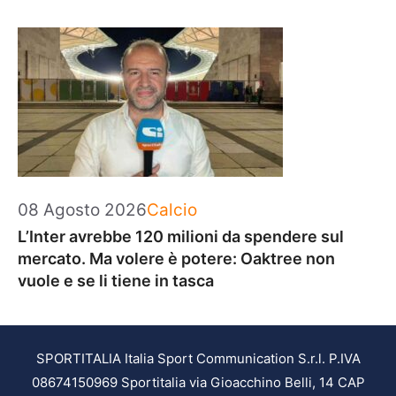
Categorie
08 Agosto 2026
Calcio
L’Inter avrebbe 120 milioni da spendere sul
mercato. Ma volere è potere: Oaktree non
vuole e se li tiene in tasca
SPORTITALIA Italia Sport Communication S.r.l. P.IVA
08674150969 Sportitalia via Gioacchino Belli, 14 CAP