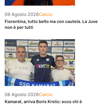
Categorie
09 Agosto 2026
Calcio
Fiorentina, tutto bello ma con cautela. La Juve
non è per tutti
Categorie
08 Agosto 2026
Calcio
Kamarat, arriva Boris Krstic: ecco chi è