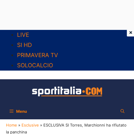
×
Vai
LIVE
al
SI HD
contenuto
PRIMAVERA TV
SOLOCALCIO
Menu
Home
»
Esclusive
»
ESCLUSIVA SI Torres, Marchionni ha rifiutato
la panchina