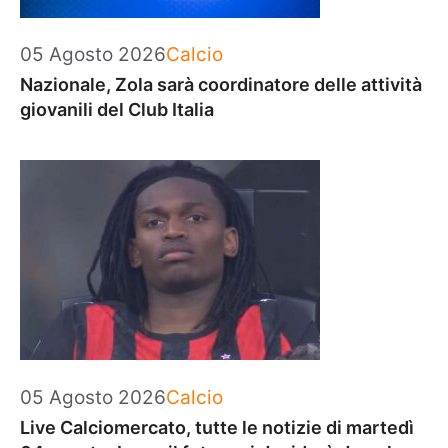
Categorie
05 Agosto 2026
Calcio
Nazionale, Zola sarà coordinatore delle attività
giovanili del Club Italia
Categorie
05 Agosto 2026
Calcio
Live Calciomercato, tutte le notizie di martedì