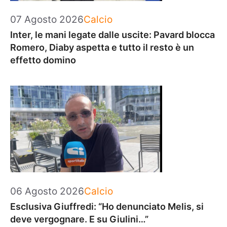
Categorie
07 Agosto 2026
Calcio
Inter, le mani legate dalle uscite: Pavard blocca
Romero, Diaby aspetta e tutto il resto è un
effetto domino
Categorie
06 Agosto 2026
Calcio
Esclusiva Giuffredi: “Ho denunciato Melis, si
deve vergognare. E su Giulini…”