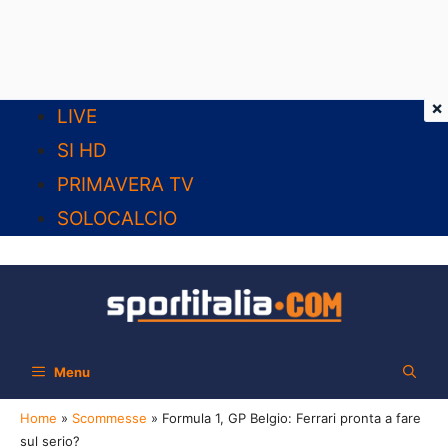
×
Vai
LIVE
al
SI HD
contenuto
PRIMAVERA TV
SOLOCALCIO
Menu
Home
»
Scommesse
»
Formula 1, GP Belgio: Ferrari pronta a fare
sul serio?