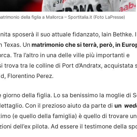
imonio della figlia a Mallorca – Sportitalia.it (Foto LaPresse)
ita sposerà il suo attuale fidanzato, Iain Bethke. 
n Texas. Un
matrimonio che si terrà, però, in Euro
a. Tra l’altro in una delle ville più importanti e
 trova tra le colline di Port d’Andratx, acquistata 
id, Florentino Perez.
 giorno della figlia. Lo sa benissimo la moglie di 
ettaglio. Con il prezioso aiuto da parte di
un
wed
ltimo (e quello della famiglia) è quello di trovare u
oni dell’ex pilota. Ad essere il testimone della spo