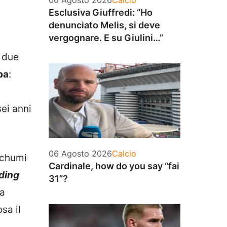
06 Agosto 2026
Calcio
Esclusiva Giuffredi: “Ho
denunciato Melis, si deve
vergognare. E su Giulini…”
I due
pa
:
sei anni
Categorie
06 Agosto 2026
Calcio
Schumi
Cardinale, how do you say “fai
ding
31”?
na
sa il