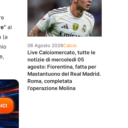
re
re”
al
a (a
Categorie
06 Agosto 2026
Calcio
nio
Live Calciomercato, tutte le
e,
notizie di mercoledì 05
agosto: Fiorentina, fatta per
Mastantuono del Real Madrid.
Roma, completata
l’operazione Molina