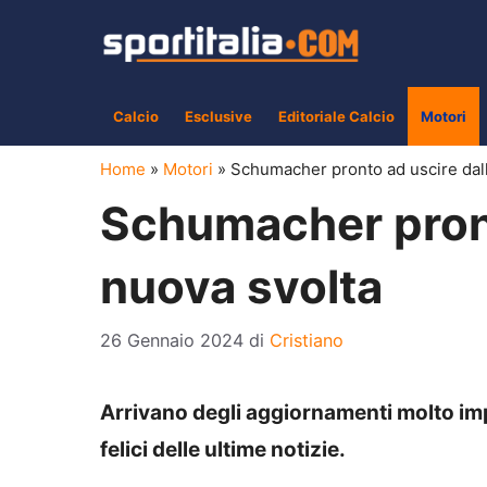
Vai
al
contenuto
Calcio
Esclusive
Editoriale Calcio
Motori
Home
»
Motori
»
Schumacher pronto ad uscire dall
Schumacher pront
nuova svolta
26 Gennaio 2024
di
Cristiano
Arrivano degli aggiornamenti molto im
felici delle ultime notizie.