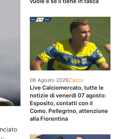
vuole e se li tiene in tasca
Categorie
08 Agosto 2026
Calcio
Live Calciomercato, tutte le
notizie di venerdì 07 agosto:
Esposito, contatti con il
Como. Pellegrino, attenzione
alla Fiorentina
unciato