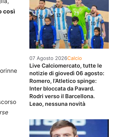
lia,
o così
Categorie
07 Agosto 2026
Calcio
Live Calciomercato, tutte le
Corinne
notizie di giovedì 06 agosto:
Romero, l’Atletico spinge:
Inter bloccata da Pavard.
Rodri verso il Barcellona.
scorso
Leao, nessuna novità
rse