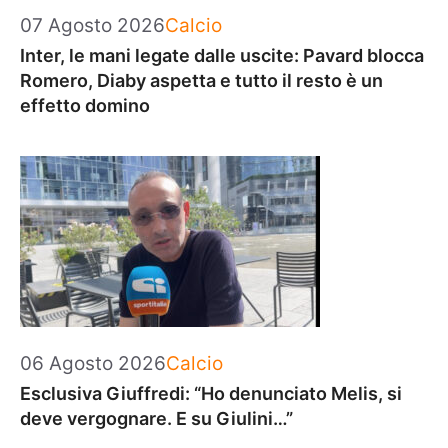
Categorie
07 Agosto 2026
Calcio
Inter, le mani legate dalle uscite: Pavard blocca
Romero, Diaby aspetta e tutto il resto è un
effetto domino
Categorie
06 Agosto 2026
Calcio
Esclusiva Giuffredi: “Ho denunciato Melis, si
deve vergognare. E su Giulini…”