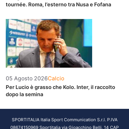
tournée. Roma, l’esterno tra Nusa e Fofana
Categorie
05 Agosto 2026
Calcio
Per Lucio è grasso che Kolo. Inter, il raccolto
dopo la semina
SPORTITALIA Italia Sport Communication S.r.l. P.IVA
08674150969 Sportitalia via Gioacchino Belli, 14 CAP