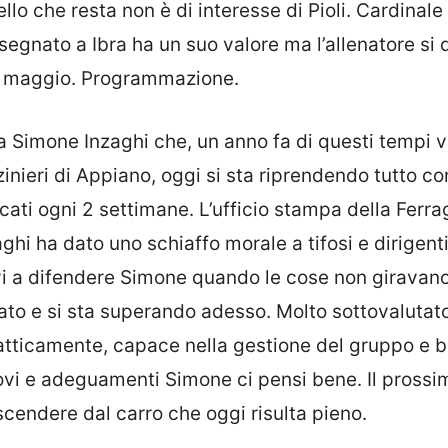
lo che resta non è di interesse di Pioli. Cardinale
segnato a Ibra ha un suo valore ma l’allenatore si
e maggio. Programmazione.
ma Simone Inzaghi che, un anno fa di questi tempi 
ieri di Appiano, oggi si sta riprendendo tutto con
ati ogni 2 settimane. L’ufficio stampa della Ferra
aghi ha dato uno schiaffo morale a tifosi e dirigenti
avi a difendere Simone quando le cose non giravano
sato e si sta superando adesso. Molto sottovalutat
atticamente, capace nella gestione del gruppo e b
nnovi e adeguamenti Simone ci pensi bene. Il pross
scendere dal carro che oggi risulta pieno.