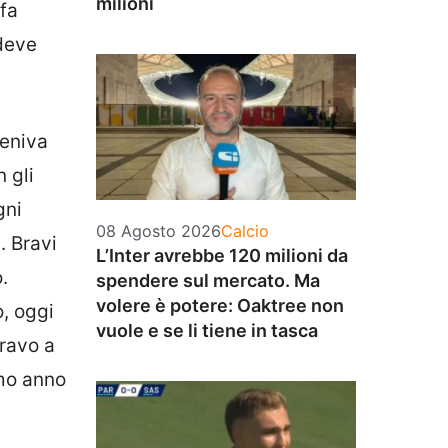
milioni
 fa
 deve
veniva
 gli
gni
Categorie
08 Agosto 2026
Calcio
. Bravi
L’Inter avrebbe 120 milioni da
.
spendere sul mercato. Ma
volere è potere: Oaktree non
o, oggi
vuole e se li tiene in tasca
ravo a
imo anno