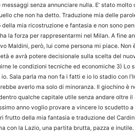
e messaggi senza annunciare nulla. E’ stato molto 
quello che non ha detto. Traduzione mia delle parol
 della mia ricostruzione e fantasia e non sono pens
 ha la forza per rappresentarmi nel Milan. A fine an
uovo Maldini, però, lui come persona mi piace. Non
tà e avrà potere decisionale sulla scelta del nuo
uirne le condizioni tecniche ed economiche 3) Lo s
. Sala parla ma non fa i fatti e io lo stadio con l’I
rebbe averlo ma solo di minoranza. Il giochino è n
dentro qualche capitale utile senza andare oltre il
ossimo anno voglio provare a vincere lo scudetto a
eri frutto della mia fantasia e traduzione del Cardi
a con la Lazio, una partita brutta, pazza e inutile. 