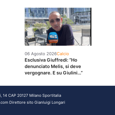
Categorie
06 Agosto 2026
Calcio
Esclusiva Giuffredi: “Ho
denunciato Melis, si deve
vergognare. E su Giulini…”
i, 14 CAP 20127 Milano Sportitalia
.com Direttore sito Gianluigi Longari