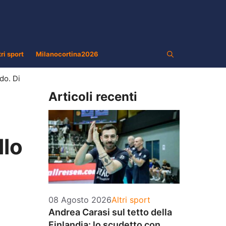
tri sport
Milanocortina2026
do. Di
Articoli recenti
llo
Categorie
08 Agosto 2026
Altri sport
Andrea Carasi sul tetto della
Finlandia: lo scudetto con