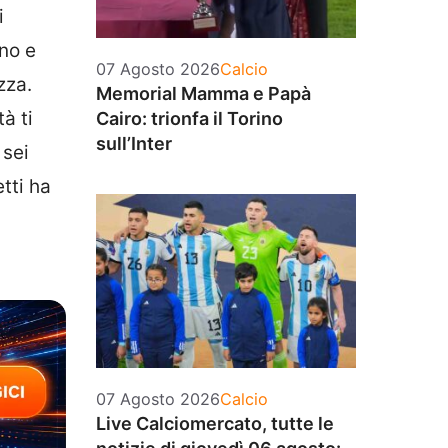
i
gno e
Categorie
07 Agosto 2026
Calcio
zza.
Memorial Mamma e Papà
à ti
Cairo: trionfa il Torino
sull’Inter
 sei
tti ha
Categorie
07 Agosto 2026
Calcio
Live Calciomercato, tutte le