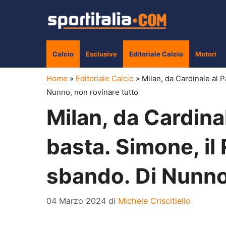
Vai
al
contenuto
Calcio
Esclusive
Editoriale Calcio
Motori
Home
»
Editoriale Calcio
»
Milan, da Cardinale al P
Nunno, non rovinare tutto
Milan, da Cardina
basta. Simone, il 
sbando. Di Nunno,
04 Marzo 2024
di
Michele Criscitiello