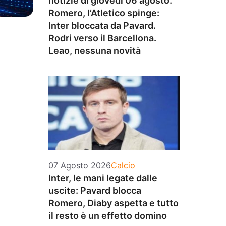
notizie di giovedì 06 agosto:
Romero, l’Atletico spinge:
Inter bloccata da Pavard.
Rodri verso il Barcellona.
Leao, nessuna novità
Categorie
07 Agosto 2026
Calcio
Inter, le mani legate dalle
uscite: Pavard blocca
Romero, Diaby aspetta e tutto
il resto è un effetto domino