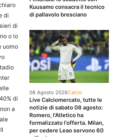
chiaro
Kuusamo consacra il tecnico
di pallavolo bresciano
e di
ieri di
no o lo
 è uomo
vo
tadio
nter
elle
Categorie
08 Agosto 2026
Calcio
 40% di
Live Calciomercato, tutte le
notizie di sabato 08 agosto:
 non a
Romero, l’Atletico ha
nale
formalizzato l’offerta. Milan,
Il
per cedere Leao servono 60