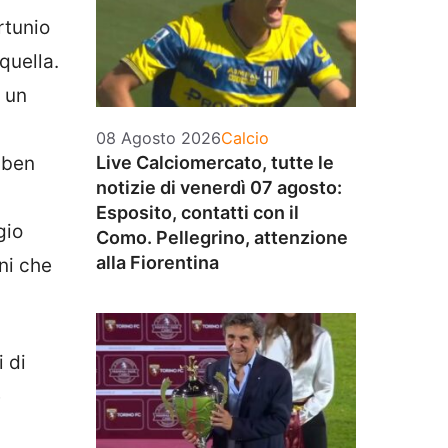
rtunio
quella.
o un
Categorie
08 Agosto 2026
Calcio
Live Calciomercato, tutte le
i ben
notizie di venerdì 07 agosto:
Esposito, contatti con il
gio
Como. Pellegrino, attenzione
alla Fiorentina
nni che
i di
e