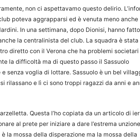
eramente, non ci aspettavamo questo delirio. L’info
il club poteva aggrapparsi ed è venuta meno anche 
lardini. In una settimana, dopo Dionisi, hanno fatt
che la centralinista del club. La squadra è stata
ntro diretto con il Verona che ha problemi societar
te la difficoltà ma di questo passo il Sassuolo
e senza voglia di lottare. Sassuolo è un bel villag
si rilassano e lì ci sono troppi ragazzi da anni e a
rzelletta. Questa l’ho copiata da un articolo di ier
nare al prete per iniziare a dare l’estrema unzion
on è la mossa della disperazione ma la mossa della