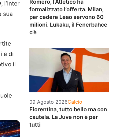
Romero, l’Atletico ha
y
, l’Inter
formalizzato l’offerta. Milan,
a sua
per cedere Leao servono 60
milioni. Lukaku, il Fenerbahce
c’è
rtite
 e di
ivo il
vuole
Categorie
09 Agosto 2026
Calcio
Fiorentina, tutto bello ma con
cautela. La Juve non è per
tutti