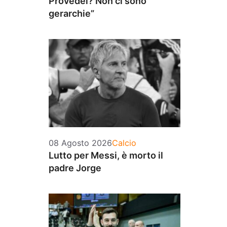
Provedel? Non ci sono
gerarchie”
Categorie
08 Agosto 2026
Calcio
Lutto per Messi, è morto il
padre Jorge