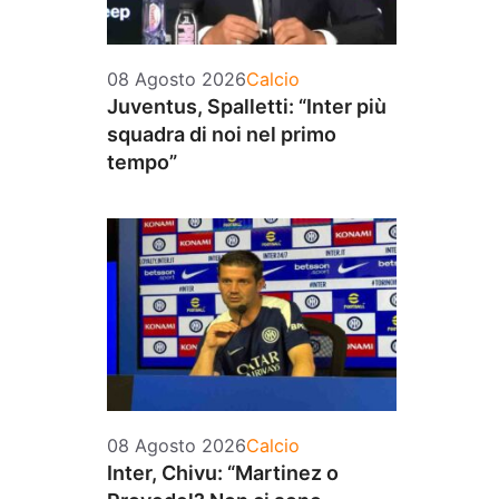
Categorie
08 Agosto 2026
Calcio
Juventus, Spalletti: “Inter più
squadra di noi nel primo
tempo”
Categorie
08 Agosto 2026
Calcio
Inter, Chivu: “Martinez o