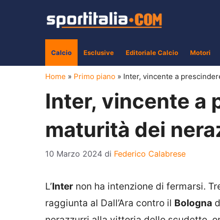
Vai
al
contenuto
Calcio
Esclusive
Editoriale Calcio
Motori
Home
»
Primo piano
»
Inter, vincente a prescinder
Inter, vincente a
maturità dei nera
10 Marzo 2024
di
Federico Calabrese
L’
Inter
non ha intenzione di fermarsi. Tr
raggiunta al Dall’Ara contro il
Bologna
d
nerazzurri alla vittoria dello scudetto, 