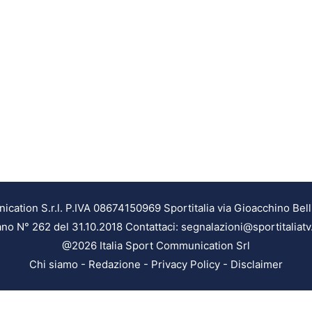
ation S.r.l. P.IVA 08674150969 Sportitalia via Gioacchino Bell
ilano N° 262 del 31.10.2018 Contattaci: segnalazioni@sportitaliatv
@2026 Italia Sport Communication Srl
Chi siamo
-
Redazione
-
Privacy Policy
-
Disclaimer