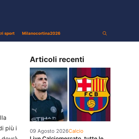
tri sport
Milanocortina2026
Articoli recenti
lla
i più i
Categorie
09 Agosto 2026
Calcio
e dovrà
Live Calciomercato, tutte le