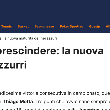
Tennis
Basket
Scommesse
Poker Sportivo
Gossip
Al
e: la nuova maturità dei nerazzurri
 prescindere: la nuova
zzurri
edicesima vittoria consecutiva in campionato, que
i
Thiago Motta
. Tre punti che avvicinano sempre d
ora sono 18 i punti di vantaggio sulla
Juventus
, ch