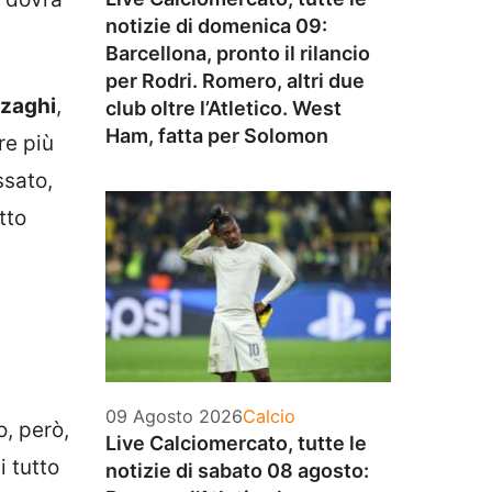
notizie di domenica 09:
Barcellona, pronto il rilancio
per Rodri. Romero, altri due
nzaghi
,
club oltre l’Atletico. West
Ham, fatta per Solomon
e più
ssato,
tto
i
Categorie
09 Agosto 2026
Calcio
o, però,
Live Calciomercato, tutte le
i tutto
notizie di sabato 08 agosto: