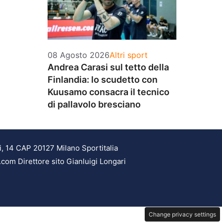
Categorie
08 Agosto 2026
Altri sport
Andrea Carasi sul tetto della
Finlandia: lo scudetto con
Kuusamo consacra il tecnico
di pallavolo bresciano
i, 14 CAP 20127 Milano Sportitalia
.com Direttore sito Gianluigi Longari
Change privacy settings