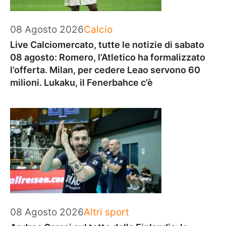
Categorie
08 Agosto 2026
Calcio
Live Calciomercato, tutte le notizie di sabato
08 agosto: Romero, l’Atletico ha formalizzato
l’offerta. Milan, per cedere Leao servono 60
milioni. Lukaku, il Fenerbahce c’è
Categorie
08 Agosto 2026
Altri sport