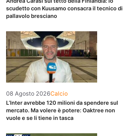
Andrea Carasi sul tetto della Finlandia: lo
scudetto con Kuusamo consacra il tecnico di
pallavolo bresciano
Categorie
08 Agosto 2026
Calcio
L’Inter avrebbe 120 milioni da spendere sul
mercato. Ma volere è potere: Oaktree non
vuole e se li tiene in tasca