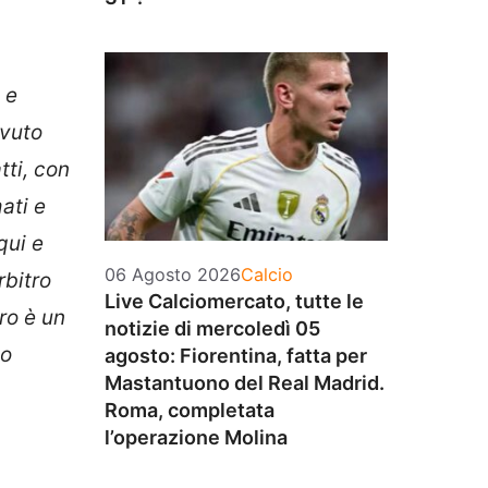
 e
ovuto
tti, con
ati e
qui e
Categorie
06 Agosto 2026
Calcio
rbitro
Live Calciomercato, tutte le
ro è un
notizie di mercoledì 05
to
agosto: Fiorentina, fatta per
Mastantuono del Real Madrid.
Roma, completata
l’operazione Molina