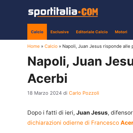
Vai
al
contenuto
Calcio
Esclusive
Editoriale Calcio
Motori
Home
»
Calcio
»
Napoli, Juan Jesus risponde alle 
Napoli, Juan Jesu
Acerbi
18 Marzo 2024
di
Carlo Pozzoli
Dopo i fatti di ieri,
Juan Jesus
, difenso
dichiarazioni odierne di Francesco
Acer