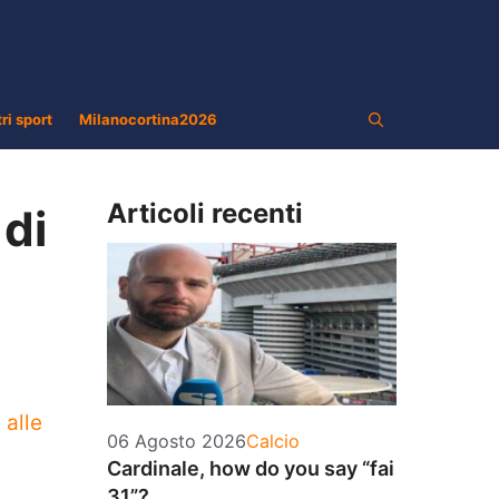
tri sport
Milanocortina2026
Articoli recenti
 di
m
alle
Categorie
06 Agosto 2026
Calcio
Cardinale, how do you say “fai
31”?