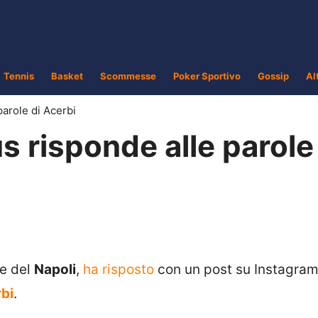
Tennis
Basket
Scommesse
Poker Sportivo
Gossip
Al
parole di Acerbi
s risponde alle parole
re del
Napoli
,
ha risposto
con un post su Instagra
bi
.