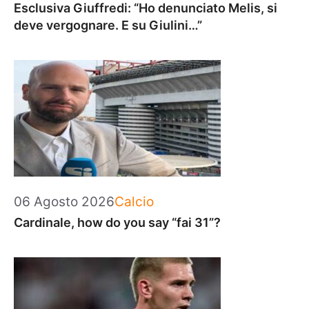
Esclusiva Giuffredi: “Ho denunciato Melis, si
deve vergognare. E su Giulini…”
Categorie
06 Agosto 2026
Calcio
Cardinale, how do you say “fai 31”?