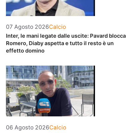
Categorie
07 Agosto 2026
Calcio
Inter, le mani legate dalle uscite: Pavard blocca
Romero, Diaby aspetta e tutto il resto è un
effetto domino
Categorie
06 Agosto 2026
Calcio