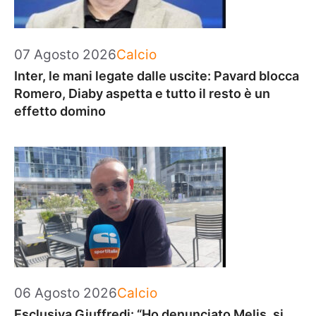
Categorie
07 Agosto 2026
Calcio
Inter, le mani legate dalle uscite: Pavard blocca
Romero, Diaby aspetta e tutto il resto è un
effetto domino
Categorie
06 Agosto 2026
Calcio
Esclusiva Giuffredi: “Ho denunciato Melis, si