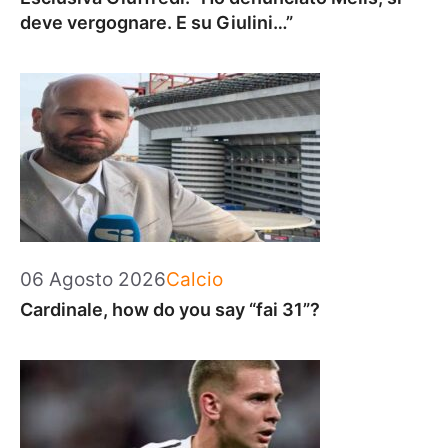
deve vergognare. E su Giulini…”
Categorie
06 Agosto 2026
Calcio
Cardinale, how do you say “fai 31”?