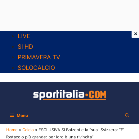
×
Vai
LIVE
al
SI HD
contenuto
PRIMAVERA TV
SOLOCALCIO
Menu
Home
»
Calcio
»
ESCLUSIVA SI Bolzoni e la “sua” Svizzera: “E’
l’ostacolo più grande: per loro è una rivincita”