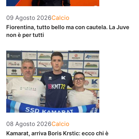
Categorie
09 Agosto 2026
Calcio
Fiorentina, tutto bello ma con cautela. La Juve
non è per tutti
Categorie
08 Agosto 2026
Calcio
Kamarat, arriva Boris Krstic: ecco chi è