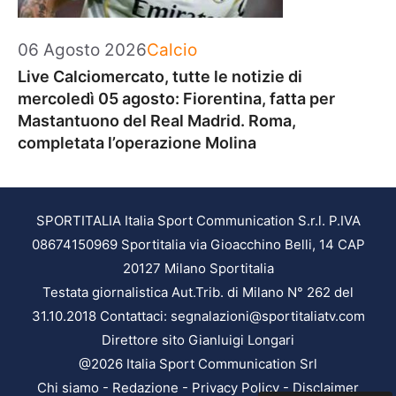
Categorie
06 Agosto 2026
Calcio
Live Calciomercato, tutte le notizie di
mercoledì 05 agosto: Fiorentina, fatta per
Mastantuono del Real Madrid. Roma,
completata l’operazione Molina
SPORTITALIA Italia Sport Communication S.r.l. P.IVA
08674150969 Sportitalia via Gioacchino Belli, 14 CAP
20127 Milano Sportitalia
Testata giornalistica Aut.Trib. di Milano N° 262 del
31.10.2018 Contattaci: segnalazioni@sportitaliatv.com
Direttore sito Gianluigi Longari
@2026 Italia Sport Communication Srl
Chi siamo
-
Redazione
-
Privacy Policy
-
Disclaimer