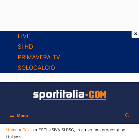
×
Vai
LIVE
al
SI HD
contenuto
PRIMAVERA TV
SOLOCALCIO
Menu
Home
»
Calcio
»
ESCLUSIVA SI PSG, in arrivo una proposta per
Huijsen