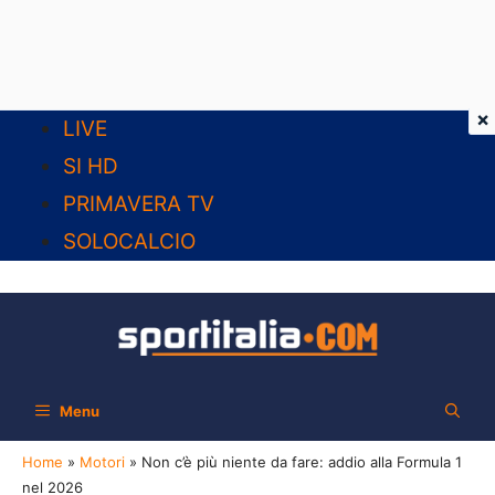
×
Vai
LIVE
al
SI HD
contenuto
PRIMAVERA TV
SOLOCALCIO
Menu
Home
»
Motori
»
Non c’è più niente da fare: addio alla Formula 1
nel 2026