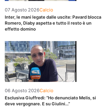
Categorie
07 Agosto 2026
Calcio
Inter, le mani legate dalle uscite: Pavard blocca
Romero, Diaby aspetta e tutto il resto è un
effetto domino
Categorie
06 Agosto 2026
Calcio
Esclusiva Giuffredi: “Ho denunciato Melis, si
deve vergognare. E su Giulini…”