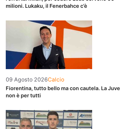
milioni. Lukaku, il Fenerbahce c’è
Categorie
09 Agosto 2026
Calcio
Fiorentina, tutto bello ma con cautela. La Juve
non è per tutti