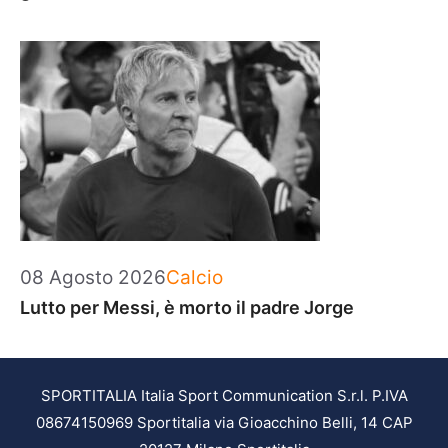
Categorie
08 Agosto 2026
Calcio
Lutto per Messi, è morto il padre Jorge
SPORTITALIA Italia Sport Communication S.r.l. P.IVA
08674150969 Sportitalia via Gioacchino Belli, 14 CAP