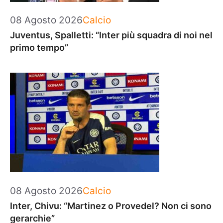
Categorie
08 Agosto 2026
Calcio
Juventus, Spalletti: “Inter più squadra di noi nel
primo tempo”
Categorie
08 Agosto 2026
Calcio
Inter, Chivu: “Martinez o Provedel? Non ci sono
gerarchie”