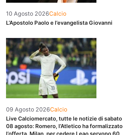
Categorie
10 Agosto 2026
Calcio
L’Apostolo Paolo e l’evangelista Giovanni
Categorie
09 Agosto 2026
Calcio
Live Calciomercato, tutte le notizie di sabato
08 agosto: Romero, l’Atletico ha formalizzato
l’offerta. Milan, per cedere Leao servono 60