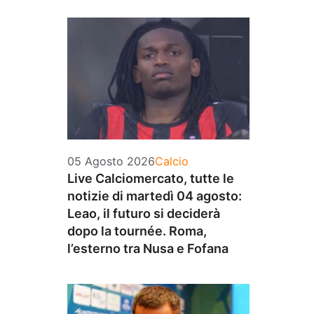
Categorie
05 Agosto 2026
Calcio
Live Calciomercato, tutte le
notizie di martedì 04 agosto:
Leao, il futuro si deciderà
dopo la tournée. Roma,
l’esterno tra Nusa e Fofana