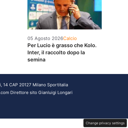
Categorie
05 Agosto 2026
Calcio
Per Lucio è grasso che Kolo.
Inter, il raccolto dopo la
semina
i, 14 CAP 20127 Milano Sportitalia
.com Direttore sito Gianluigi Longari
Change privacy settings