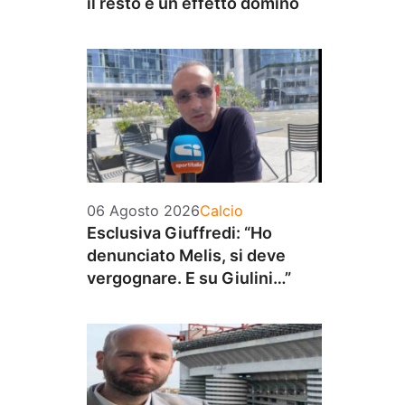
il resto è un effetto domino
Categorie
06 Agosto 2026
Calcio
Esclusiva Giuffredi: “Ho
denunciato Melis, si deve
vergognare. E su Giulini…”