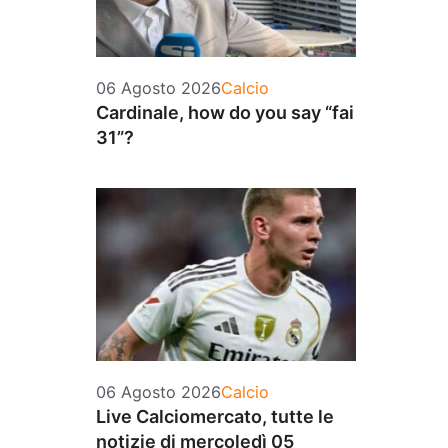
Categorie
06 Agosto 2026
Calcio
Cardinale, how do you say “fai
31”?
Categorie
06 Agosto 2026
Calcio
Live Calciomercato, tutte le
notizie di mercoledì 05