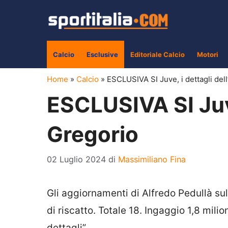
Vai
al
contenuto
Calcio
Esclusive
Editoriale Calcio
Motori
Home
»
Calcio
»
ESCLUSIVA SI Juve, i dettagli dell
ESCLUSIVA SI Juve,
Gregorio
02 Luglio 2024
di
Massimiliano Fina
Gli aggiornamenti di Alfredo Pedullà sul
di riscatto. Totale 18. Ingaggio 1,8 milio
dettagli”.