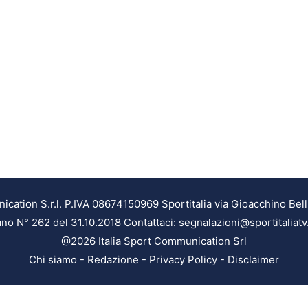
ation S.r.l. P.IVA 08674150969 Sportitalia via Gioacchino Bell
ilano N° 262 del 31.10.2018 Contattaci: segnalazioni@sportitaliatv
@2026 Italia Sport Communication Srl
Chi siamo
-
Redazione
-
Privacy Policy
-
Disclaimer