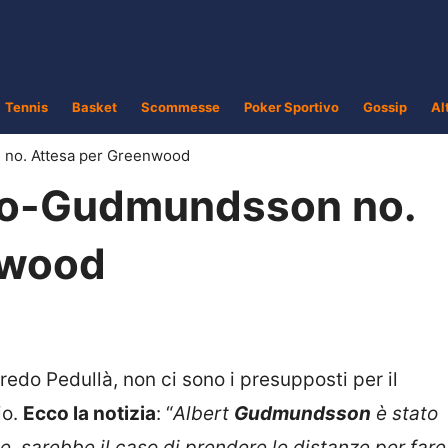
Tennis
Basket
Scommesse
Poker Sportivo
Gossip
Al
 no. Attesa per Greenwood
zio-Gudmundsson no.
nwood
edo Pedullà, non ci sono i presupposti per il
io.
Ecco la notizia
: “
Albert
Gudmundsson
è stato
 sarebbe il caso di prendere le distanze per fare 