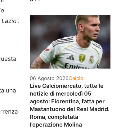
lo
 Lazio
“.
 questa
Categorie
06 Agosto 2026
Calcio
Live Calciomercato, tutte le
ta una
notizie di mercoledì 05
agosto: Fiorentina, fatta per
Mastantuono del Real Madrid.
rrenza
Roma, completata
l’operazione Molina