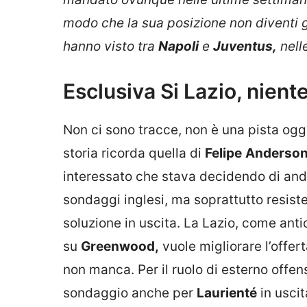
modo che la sua posizione non diventi 
hanno visto tra
Napoli
e
Juventus,
nell
Esclusiva Si Lazio, nie
Non ci sono tracce, non è una pista oggi 
storia ricorda quella di
Felipe
Anderso
interessato che stava decidendo di and
sondaggi inglesi, ma soprattutto resiste
soluzione in uscita. La Lazio, come ant
su
Greenwood,
vuole migliorare l’offer
non manca. Per il ruolo di esterno offen
sondaggio anche per
Laurienté
in usci