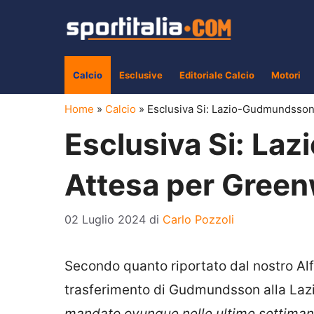
Vai
al
contenuto
Calcio
Esclusive
Editoriale Calcio
Motori
Home
»
Calcio
»
Esclusiva Si: Lazio-Gudmundsson
Esclusiva Si: La
Attesa per Gree
02 Luglio 2024
di
Carlo Pozzoli
Secondo quanto riportato dal nostro Alfr
trasferimento di Gudmundsson alla Laz
mandato ovunque nelle ultime settimane,