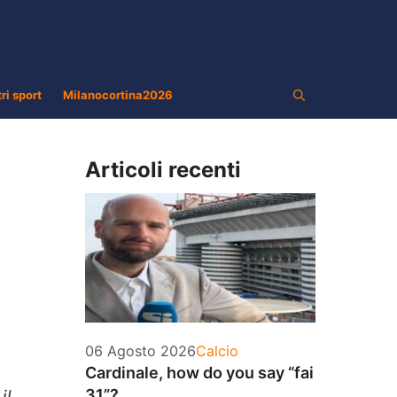
tri sport
Milanocortina2026
Articoli recenti
Categorie
06 Agosto 2026
Calcio
Cardinale, how do you say “fai
31”?
il