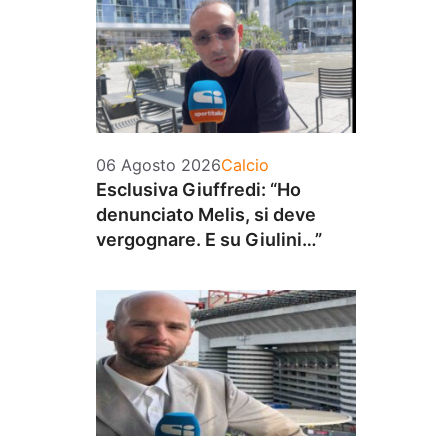
Categorie
06 Agosto 2026
Calcio
Esclusiva Giuffredi: “Ho
denunciato Melis, si deve
vergognare. E su Giulini…”