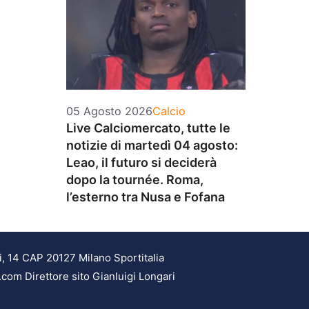
Categorie
05 Agosto 2026
Calcio
Live Calciomercato, tutte le
notizie di martedì 04 agosto:
Leao, il futuro si deciderà
dopo la tournée. Roma,
l’esterno tra Nusa e Fofana
i, 14 CAP 20127 Milano Sportitalia
.com Direttore sito Gianluigi Longari