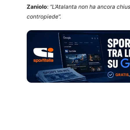
Zaniolo
:
“L
’
Atalanta
non ha ancora chius
contropiede”.