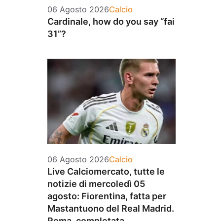
Categorie
06 Agosto 2026
Calcio
Cardinale, how do you say “fai
31”?
Categorie
06 Agosto 2026
Calcio
Live Calciomercato, tutte le
notizie di mercoledì 05
agosto: Fiorentina, fatta per
Mastantuono del Real Madrid.
Roma, completata