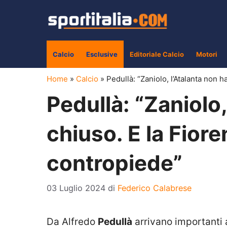
Vai
al
contenuto
Calcio
Esclusive
Editoriale Calcio
Motori
Home
»
Calcio
»
Pedullà: “Zaniolo, l’Atalanta non h
Pedullà: “Zaniolo
chiuso. E la Fiore
contropiede”
03 Luglio 2024
di
Federico Calabrese
Da Alfredo
Pedullà
arrivano importanti 