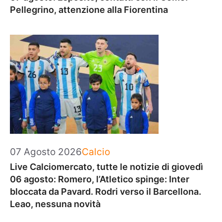
Pellegrino, attenzione alla Fiorentina
Categorie
07 Agosto 2026
Calcio
Live Calciomercato, tutte le notizie di giovedì
06 agosto: Romero, l’Atletico spinge: Inter
bloccata da Pavard. Rodri verso il Barcellona.
Leao, nessuna novità