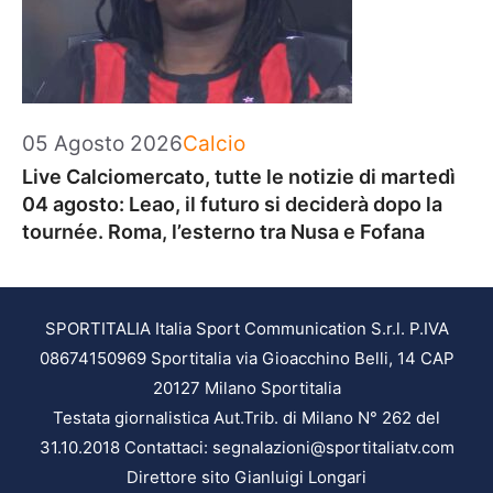
Categorie
05 Agosto 2026
Calcio
Live Calciomercato, tutte le notizie di martedì
04 agosto: Leao, il futuro si deciderà dopo la
tournée. Roma, l’esterno tra Nusa e Fofana
SPORTITALIA Italia Sport Communication S.r.l. P.IVA
08674150969 Sportitalia via Gioacchino Belli, 14 CAP
20127 Milano Sportitalia
Testata giornalistica Aut.Trib. di Milano N° 262 del
31.10.2018 Contattaci: segnalazioni@sportitaliatv.com
Direttore sito Gianluigi Longari