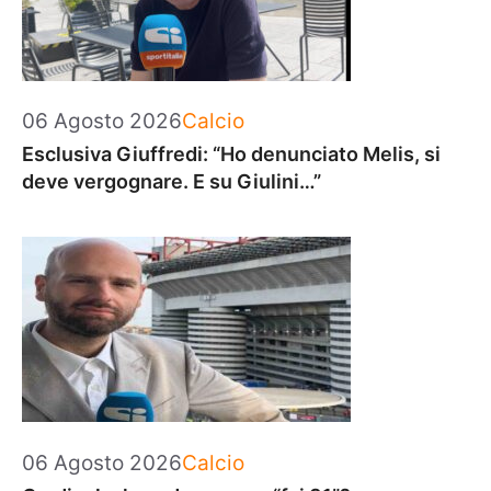
Categorie
06 Agosto 2026
Calcio
Esclusiva Giuffredi: “Ho denunciato Melis, si
deve vergognare. E su Giulini…”
Categorie
06 Agosto 2026
Calcio