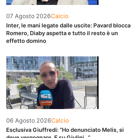
Categorie
07 Agosto 2026
Calcio
Inter, le mani legate dalle uscite: Pavard blocca
Romero, Diaby aspetta e tutto il resto è un
effetto domino
Categorie
06 Agosto 2026
Calcio
Esclusiva Giuffredi: “Ho denunciato Melis, si
deve vergognare. E su Giulini…”