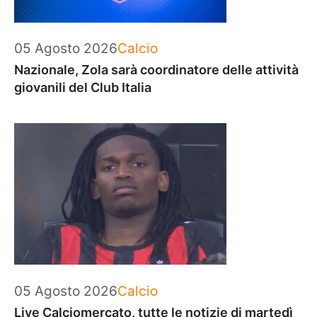
Categorie
05 Agosto 2026
Calcio
Nazionale, Zola sarà coordinatore delle attività
giovanili del Club Italia
Categorie
05 Agosto 2026
Calcio
Live Calciomercato, tutte le notizie di martedì