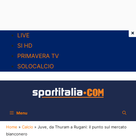
×
Vai
LIVE
al
SI HD
contenuto
PRIMAVERA TV
SOLOCALCIO
Menu
Home
»
Calcio
»
Juve, da Thuram a Rugani: il punto sul mercato
bianconero