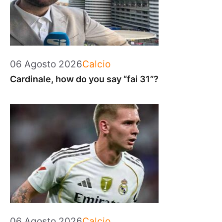
Categorie
06 Agosto 2026
Calcio
Cardinale, how do you say “fai 31”?
Categorie
06 Agosto 2026
Calcio