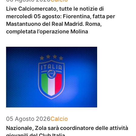
Live Calciomercato, tutte le notizie di
mercoledì 05 agosto: Fiorentina, fatta per
Mastantuono del Real Madrid. Roma,
completata l’operazione Molina
Categorie
05 Agosto 2026
Calcio
Nazionale, Zola sarà coordinatore delle attività
giovanili del Club Italia