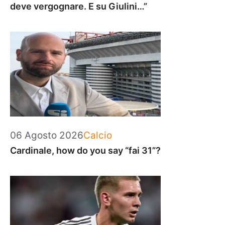
deve vergognare. E su Giulini…”
Categorie
06 Agosto 2026
Calcio
Cardinale, how do you say “fai 31”?