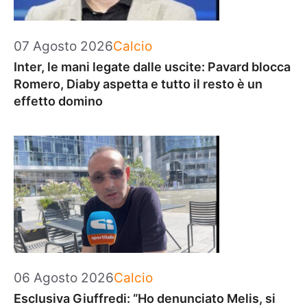
Categorie
07 Agosto 2026
Calcio
Inter, le mani legate dalle uscite: Pavard blocca
Romero, Diaby aspetta e tutto il resto è un
effetto domino
Categorie
06 Agosto 2026
Calcio
Esclusiva Giuffredi: “Ho denunciato Melis, si