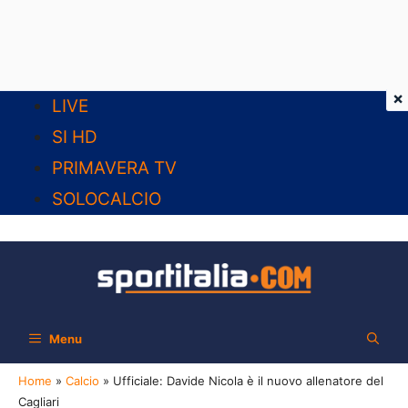
×
Vai
LIVE
al
SI HD
contenuto
PRIMAVERA TV
SOLOCALCIO
Menu
Home
»
Calcio
»
Ufficiale: Davide Nicola è il nuovo allenatore del
Cagliari