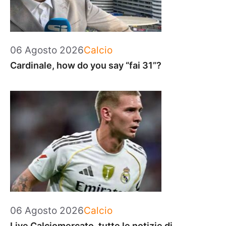
Categorie
06 Agosto 2026
Calcio
Cardinale, how do you say “fai 31”?
Categorie
06 Agosto 2026
Calcio
Live Calciomercato, tutte le notizie di