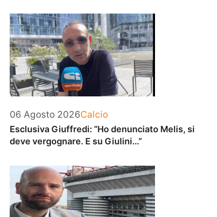
Categorie
06 Agosto 2026
Calcio
Esclusiva Giuffredi: “Ho denunciato Melis, si
deve vergognare. E su Giulini…”