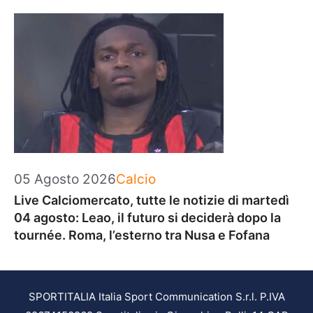
Categorie
05 Agosto 2026
Calcio
Live Calciomercato, tutte le notizie di martedì
04 agosto: Leao, il futuro si deciderà dopo la
tournée. Roma, l’esterno tra Nusa e Fofana
SPORTITALIA Italia Sport Communication S.r.l. P.IVA