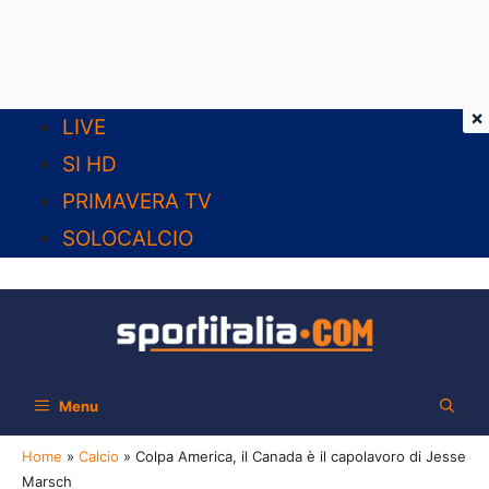
×
Vai
LIVE
al
SI HD
contenuto
PRIMAVERA TV
SOLOCALCIO
Menu
Home
»
Calcio
»
Colpa America, il Canada è il capolavoro di Jesse
Marsch