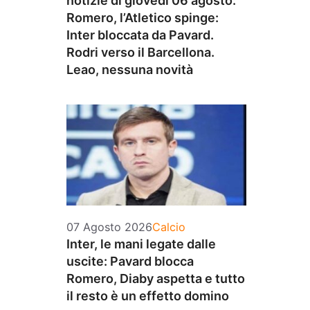
notizie di giovedì 06 agosto:
Romero, l’Atletico spinge:
Inter bloccata da Pavard.
Rodri verso il Barcellona.
Leao, nessuna novità
Categorie
07 Agosto 2026
Calcio
Inter, le mani legate dalle
uscite: Pavard blocca
Romero, Diaby aspetta e tutto
il resto è un effetto domino