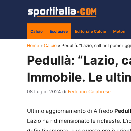
Vai
al
contenuto
Calcio
Esclusive
Editoriale Calcio
Motori
Home
»
Calcio
»
Pedullà: “Lazio, call nel pomerigg
Pedullà: “Lazio, c
Immobile. Le ulti
08 Luglio 2024
di
Federico Calabrese
Ultimo aggiornamento di Alfredo
Pedul
Lazio
ha ridimensionato le richieste. L’i
definitivamente, e in queste ore è orien