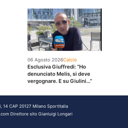
Categorie
06 Agosto 2026
Calcio
Esclusiva Giuffredi: “Ho
denunciato Melis, si deve
vergognare. E su Giulini…”
i, 14 CAP 20127 Milano Sportitalia
.com Direttore sito Gianluigi Longari