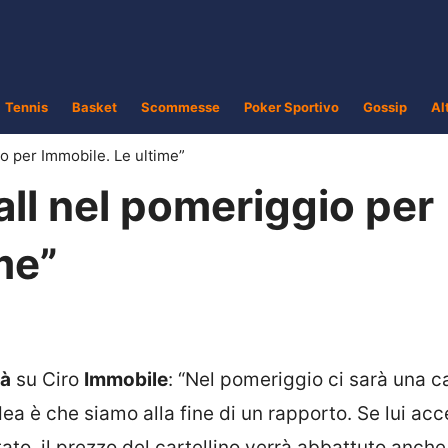
Tennis
Basket
Scommesse
Poker Sportivo
Gossip
Al
io per Immobile. Le ultime”
all nel pomeriggio per
me”
là
su Ciro
Immobile
: “Nel pomeriggio ci sarà una ca
dea è che siamo alla fine di un rapporto. Se lui acc
tato, il prezzo del cartellino verrà abbattuto anche