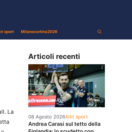
tri sport
Milanocortina2026
Articoli recenti
ll. La
Categorie
08 Agosto 2026
Altri sport
etta
Andrea Carasi sul tetto della
Finlandia: lo scudetto con
 a