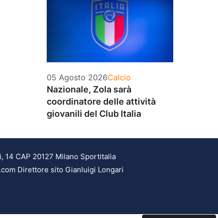
Categorie
05 Agosto 2026
Calcio
Nazionale, Zola sarà
coordinatore delle attività
giovanili del Club Italia
i, 14 CAP 20127 Milano Sportitalia
.com Direttore sito Gianluigi Longari