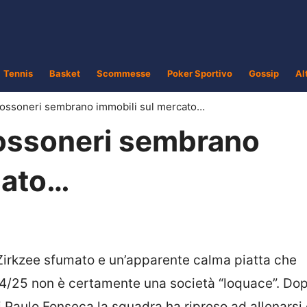
Tennis
Basket
Scommesse
Poker Sportivo
Gossip
Al
I rossoneri sembrano immobili sul mercato…
 rossoneri sembrano
cato…
 Zirkzee sfumato e un’apparente calma piatta che
2024/25 non è certamente una società “loquace”. Dop
 Paulo Fonseca la squadra ha ripreso ad allenarsi 