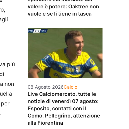
volere è potere: Oaktree non
ro,
vuole e se li tiene in tasca
agli
eva più
di
ra non
Categorie
08 Agosto 2026
Calcio
uella
Live Calciomercato, tutte le
notizie di venerdì 07 agosto:
 per
Esposito, contatti con il
.
Como. Pellegrino, attenzione
alla Fiorentina