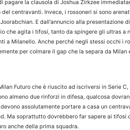
 di pagare la clausola di Joshua Zirkzee immediat
o del centravanti. Invece, i rossoneri si sono arenat
 Joorabchian. E dall’annuncio alla presentazione di
o che agita i tifosi, tanto da spingere gli ultras a 
ti a Milanello. Anche perché negli stessi occhi i r
mente per colmare il gap che la separa da Milan e
ilan Futuro che è riuscito ad iscriversi in Serie C, 
ono almeno due rinforzi in difesa, qualcosa dovran
 devono assolutamente portare a casa un centrava
d. Ma soprattutto dovrebbero far sapere ai tifosi 
turo anche della prima squadra.