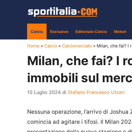
Vai
al
contenuto
Calcio
Esclusive
Editoriale Calcio
Motori
Home
»
Calcio
»
Calciomercato
»
Milan, che fai? 
Milan, che fai? I
immobili sul mer
10 Luglio 2024
di
Stefano Francesco Utzeri
Nessuna operazione, l’arrivo di Joshua
comincia ad agitare i tifosi. Il Milan 
presentazione della nuova stagione e di