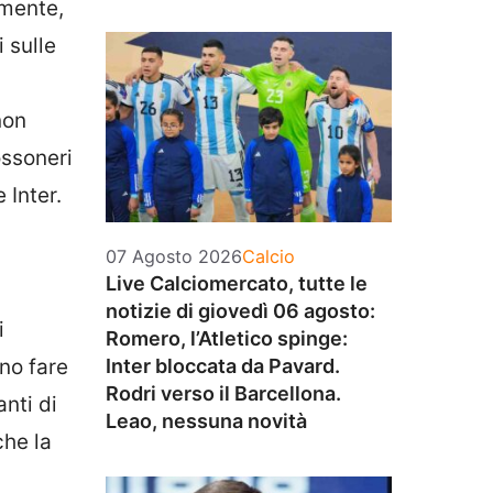
amente,
i sulle
non
ossoneri
 Inter.
Categorie
07 Agosto 2026
Calcio
Live Calciomercato, tutte le
notizie di giovedì 06 agosto:
i
Romero, l’Atletico spinge:
no fare
Inter bloccata da Pavard.
Rodri verso il Barcellona.
nti di
Leao, nessuna novità
che la