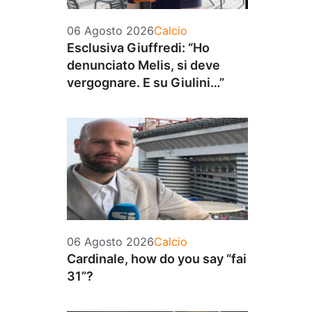
Categorie
06 Agosto 2026
Calcio
Esclusiva Giuffredi: “Ho
denunciato Melis, si deve
vergognare. E su Giulini…”
Categorie
06 Agosto 2026
Calcio
Cardinale, how do you say “fai
31”?