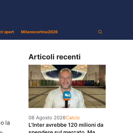
tri sport
Milanocortina2026
Articoli recenti
Categorie
08 Agosto 2026
Calcio
o la
L’Inter avrebbe 120 milioni da
spendere sul mercato. Ma
e