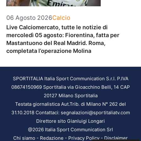
Categorie
06 Agosto 2026
Calcio
Live Calciomercato, tutte le notizie di
mercoledì 05 agosto: Fiorentina, fatta per
Mastantuono del Real Madrid. Roma,
completata l’operazione Molina
SPORTITALIA Italia Sport Communication S.r.l. P.IVA
08674150969 Sportitalia via Gioacchino Belli, 14 CAP
20127 Milano Sportitalia
Testata giornalistica Aut.Trib. di Milano N° 262 del
31.10.2018 Contattaci: segnalazioni@sportitaliatv.com
Direttore sito Gianluigi Longari
@2026 Italia Sport Communication Srl
Chi siamo
-
Redazione
-
Privacy Policy
-
Disclaimer