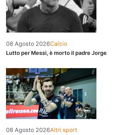
Categorie
08 Agosto 2026
Calcio
Lutto per Messi, è morto il padre Jorge
Categorie
08 Agosto 2026
Altri sport