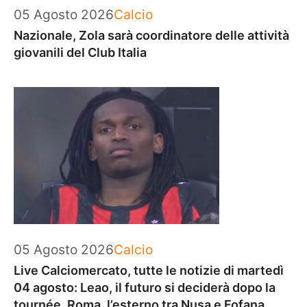
Categorie
05 Agosto 2026
Calcio
Nazionale, Zola sarà coordinatore delle attività
giovanili del Club Italia
Categorie
05 Agosto 2026
Calcio
Live Calciomercato, tutte le notizie di martedì
04 agosto: Leao, il futuro si deciderà dopo la
tournée. Roma, l’esterno tra Nusa e Fofana