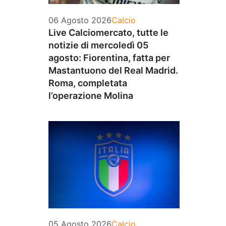
Categorie
06 Agosto 2026
Calcio
Live Calciomercato, tutte le
notizie di mercoledì 05
agosto: Fiorentina, fatta per
Mastantuono del Real Madrid.
Roma, completata
l’operazione Molina
Categorie
05 Agosto 2026
Calcio