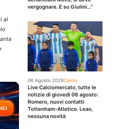
vergognare. E su Giulini…”
i al
olo
lanta
e
Categorie
06 Agosto 2026
Calcio
Live Calciomercato, tutte le
notizie di giovedì 06 agosto:
Romero, nuovi contatti
Tottenham-Atletico. Leao,
nessuna novità