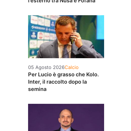
l’esterno tra Nusa e Fofana
Categorie
05 Agosto 2026
Calcio
Per Lucio è grasso che Kolo.
Inter, il raccolto dopo la
semina