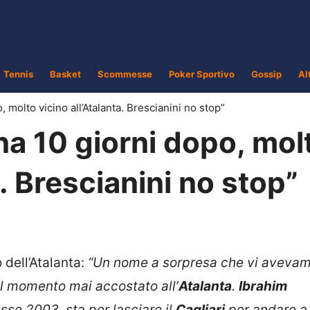
Tennis
Basket
Scommesse
Poker Sportivo
Gossip
Al
 molto vicino all’Atalanta. Brescianini no stop”
a 10 giorni dopo, mol
a. Brescianini no stop”
 dell’Atalanta:
“Un nome a sorpresa che vi aveva
uel momento mai accostato all’
Atalanta
.
Ibrahim
se 2003, sta per lasciare il
Cagliari
per andare a