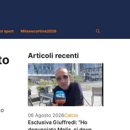
tri sport
Milanocortina2026
Articoli recenti
to
mo
Categorie
06 Agosto 2026
Calcio
Esclusiva Giuffredi: “Ho
denunciato Melis, si deve