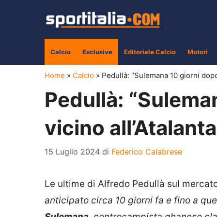
Vai
al
contenuto
Calcio
Esclusive
Editoriale Calcio
Motori
Home
»
Calcio
»
Pedullà: “Sulemana 10 giorni dopo,
Pedullà: “Suleman
vicino all’Atalant
15 Luglio 2024
di
Federico Calabrese
Le ultime di Alfredo Pedullà sul mercato
anticipato circa 10 giorni fa e fino a q
Sulemana
, centrocampista ghanese clas