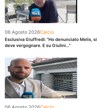
Categorie
06 Agosto 2026
Calcio
Esclusiva Giuffredi: “Ho denunciato Melis, si
deve vergognare. E su Giulini…”
Categorie
06 Agosto 2026
Calcio