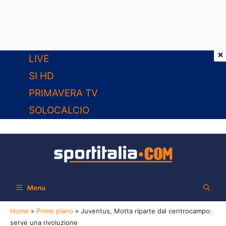
×
Vai
LIVE
al
SI HD
contenuto
PRIMAVERA TV
SOLOCALCIO
Menu
Home
»
Primo piano
»
Juventus, Motta riparte dal centrocampo:
serve una rivoluzione