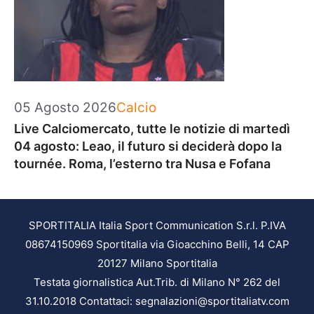
Categorie
05 Agosto 2026
Calcio
Live Calciomercato, tutte le notizie di martedì
04 agosto: Leao, il futuro si deciderà dopo la
tournée. Roma, l’esterno tra Nusa e Fofana
SPORTITALIA Italia Sport Communication S.r.l. P.IVA
08674150969 Sportitalia via Gioacchino Belli, 14 CAP
20127 Milano Sportitalia
Testata giornalistica Aut.Trib. di Milano N° 262 del
31.10.2018 Contattaci: segnalazioni@sportitaliatv.com