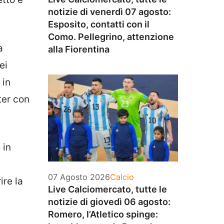
notizie di venerdì 07 agosto:
Esposito, contatti con il
Como. Pellegrino, attenzione
a
alla Fiorentina
ei
 in
ter con
 in
Categorie
07 Agosto 2026
Calcio
ire la
Live Calciomercato, tutte le
notizie di giovedì 06 agosto:
Romero, l’Atletico spinge: