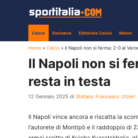
Vai
al
contenuto
Calcio
Esclusive
Editoriale Calcio
Motori
Home
»
Calcio
»
Il Napoli non si ferma: 2-0 al Vero
Il Napoli non si f
resta in testa
12 Gennaio 2025
di
Stefano Francesco Utzeri
Il Napoli vince ancora e riscatta la scon
l’autorete di Montipò e il raddoppio di 
ormai scritto di Kvicha Kvaratskhelia, gl