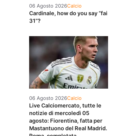
Categorie
06 Agosto 2026
Calcio
Cardinale, how do you say “fai
31”?
Categorie
06 Agosto 2026
Calcio
Live Calciomercato, tutte le
notizie di mercoledì 05
agosto: Fiorentina, fatta per
Mastantuono del Real Madrid.
Roma, completata