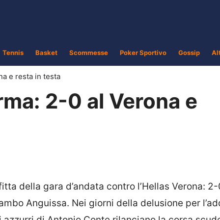
Tennis
Basket
Scommesse
Poker Sportivo
Gossip
Al
na e resta in testa
erma: 2-0 al Verona e
fitta della gara d’andata contro l’Hellas Verona: 2
Zambo Anguissa. Nei giorni della delusione per l’ad
i azzurri di Antonio Conte rilanciano la corsa scud