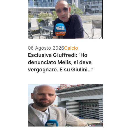
Categorie
06 Agosto 2026
Calcio
Esclusiva Giuffredi: “Ho
denunciato Melis, si deve
vergognare. E su Giulini…”