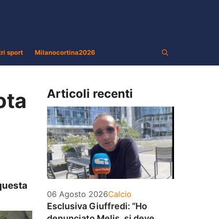
tri sport
Milanocortina2026
Articoli recenti
ota
questa
Categorie
06 Agosto 2026
Calcio
Esclusiva Giuffredi: “Ho
denunciato Melis, si deve