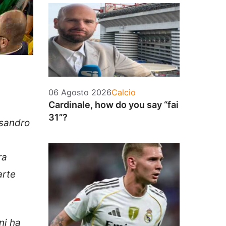
Categorie
06 Agosto 2026
Calcio
Cardinale, how do you say “fai
31”?
ssandro
ra
arte
ni ha