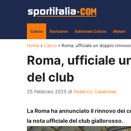
Vai
al
contenuto
Calcio
Esclusive
Editoriale Calcio
Motori
Home
»
Calcio
»
Roma, ufficiale un doppio rinnovo!
Roma, ufficiale u
del club
25 Febbraio 2025
di
Federico Calabrese
La Roma ha annunciato il rinnovo dei c
la nota ufficiale del club giallorosso.