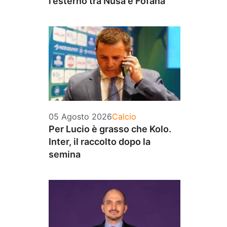
l’esterno tra Nusa e Fofana
Categorie
05 Agosto 2026
Calcio
Per Lucio è grasso che Kolo.
Inter, il raccolto dopo la
semina