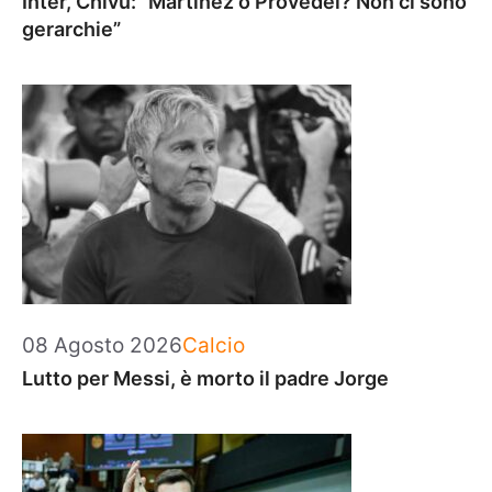
Inter, Chivu: “Martinez o Provedel? Non ci sono
gerarchie”
Categorie
08 Agosto 2026
Calcio
Lutto per Messi, è morto il padre Jorge