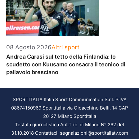
Categorie
08 Agosto 2026
Altri sport
Andrea Carasi sul tetto della Finlandia: lo
scudetto con Kuusamo consacra il tecnico di
pallavolo bresciano
SPORTITALIA Italia Sport Communication S.r.l. P.IVA
08674150969 Sportitalia via Gioacchino Belli, 14 CAP
20127 Milano Sportitalia
Testata giornalistica Aut.Trib. di Milano N° 262 del
31.10.2018 Contattaci: segnalazioni@sportitaliatv.com