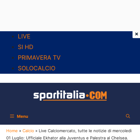
×
Vai
LIVE
al
SI HD
contenuto
PRIMAVERA TV
SOLOCALCIO
Menu
Home
»
Calcio
»
Live Calciomercato, tutte le notizie di mercoledì
01 Luglio: Ufficiale Ekhator alla Juventus e Palestra al Chelsea.