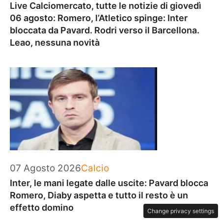
Live Calciomercato, tutte le notizie di giovedì
06 agosto: Romero, l’Atletico spinge: Inter
bloccata da Pavard. Rodri verso il Barcellona.
Leao, nessuna novità
Categorie
07 Agosto 2026
Calcio
Inter, le mani legate dalle uscite: Pavard blocca
Romero, Diaby aspetta e tutto il resto è un
effetto domino
Change privacy settings