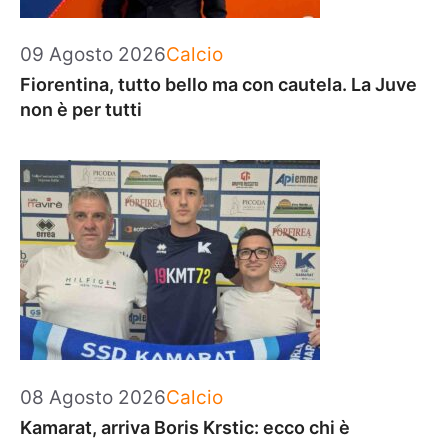
Categorie
09 Agosto 2026
Calcio
Fiorentina, tutto bello ma con cautela. La Juve
non è per tutti
Categorie
08 Agosto 2026
Calcio
Kamarat, arriva Boris Krstic: ecco chi è