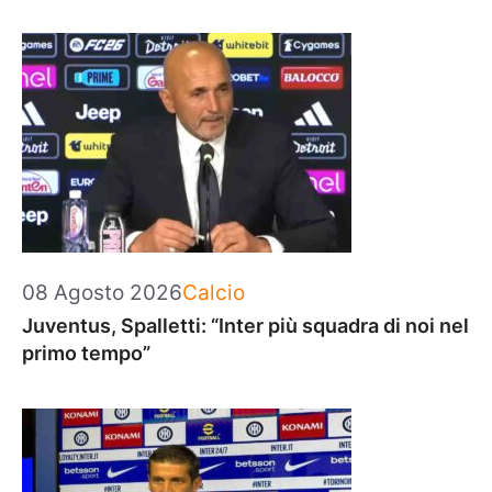
Categorie
08 Agosto 2026
Calcio
Juventus, Spalletti: “Inter più squadra di noi nel
primo tempo”