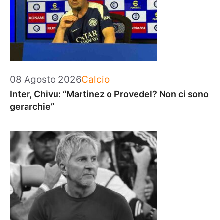
Categorie
08 Agosto 2026
Calcio
Inter, Chivu: “Martinez o Provedel? Non ci sono
gerarchie”