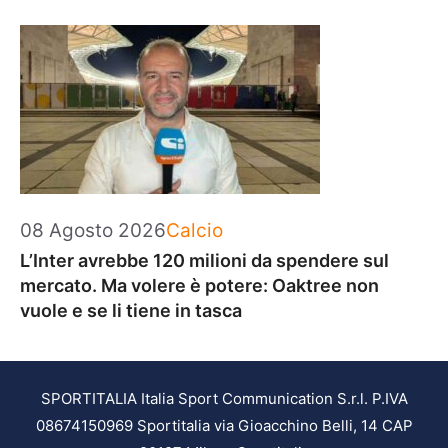
Categorie
08 Agosto 2026
Calcio
L’Inter avrebbe 120 milioni da spendere sul
mercato. Ma volere è potere: Oaktree non
vuole e se li tiene in tasca
SPORTITALIA Italia Sport Communication S.r.l. P.IVA
08674150969 Sportitalia via Gioacchino Belli, 14 CAP