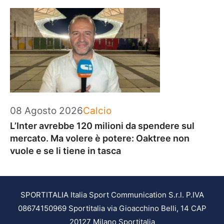
Categorie
08 Agosto 2026
Calcio
L’Inter avrebbe 120 milioni da spendere sul
mercato. Ma volere è potere: Oaktree non
vuole e se li tiene in tasca
SPORTITALIA Italia Sport Communication S.r.l. P.IVA
08674150969 Sportitalia via Gioacchino Belli, 14 CAP
20127 Milano Sportitalia