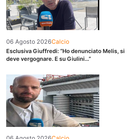
Categorie
06 Agosto 2026
Calcio
Esclusiva Giuffredi: “Ho denunciato Melis, si
deve vergognare. E su Giulini…”
Categorie
06 Agosto 2026
Calcio