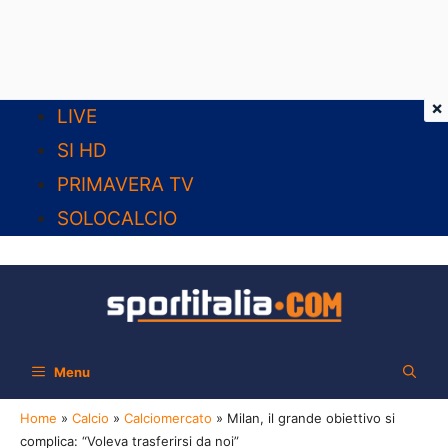
×
Vai
LIVE
al
SI HD
contenuto
PRIMAVERA TV
SOLOCALCIO
Menu
Home
»
Calcio
»
Calciomercato
»
Milan, il grande obiettivo si
complica: “Voleva trasferirsi da noi”