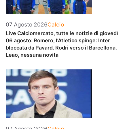
Categorie
07 Agosto 2026
Calcio
Live Calciomercato, tutte le notizie di giovedì
06 agosto: Romero, l’Atletico spinge: Inter
bloccata da Pavard. Rodri verso il Barcellona.
Leao, nessuna novità
Categorie
07 Agosto 2026
Calcio