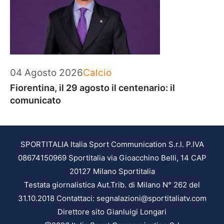
Categorie
04 Agosto 2026
Calcio
Fiorentina, il 29 agosto il centenario: il
comunicato
SPORTITALIA Italia Sport Communication S.r.l. P.IVA
08674150969 Sportitalia via Gioacchino Belli, 14 CAP
20127 Milano Sportitalia
Testata giornalistica Aut.Trib. di Milano N° 262 del
31.10.2018 Contattaci: segnalazioni@sportitaliatv.com
Direttore sito Gianluigi Longari