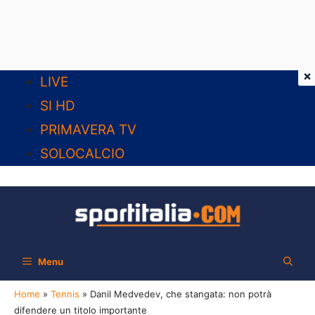
×
Vai
LIVE
al
SI HD
contenuto
PRIMAVERA TV
SOLOCALCIO
Menu
Home
»
Tennis
»
Danil Medvedev, che stangata: non potrà
difendere un titolo importante