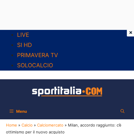
×
Vai
LIVE
al
SI HD
contenuto
PRIMAVERA TV
SOLOCALCIO
Menu
Home
»
Calcio
»
Calciomercato
»
Milan, accordo raggiunto: c’è
ottimismo per il nuovo acquisto