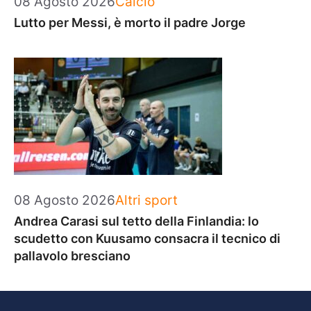
08 Agosto 2026
Calcio
Lutto per Messi, è morto il padre Jorge
Categorie
08 Agosto 2026
Altri sport
Andrea Carasi sul tetto della Finlandia: lo
scudetto con Kuusamo consacra il tecnico di
pallavolo bresciano