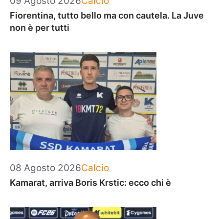
09 Agosto 2026
Calcio
Fiorentina, tutto bello ma con cautela. La Juve
non è per tutti
Categorie
08 Agosto 2026
Calcio
Kamarat, arriva Boris Krstic: ecco chi è