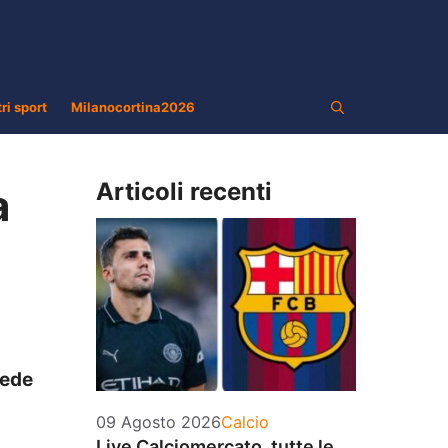
tri sport
Milanocortina2026
Articoli recenti
a
vede
Categorie
09 Agosto 2026
Calcio
Live Calciomercato, tutte le