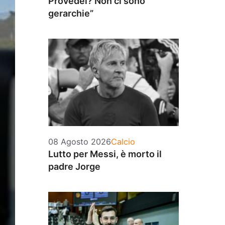
Provedel? Non ci sono
gerarchie”
Categorie
08 Agosto 2026
Calcio
Lutto per Messi, è morto il
padre Jorge