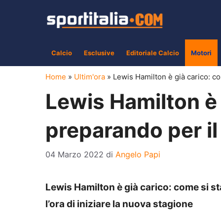
Vai
al
contenuto
Calcio
Esclusive
Editoriale Calcio
Motori
Home
»
Ultim'ora
»
Lewis Hamilton è già carico: c
Lewis Hamilton è 
preparando per i
04 Marzo 2022
di
Angelo Papi
Lewis Hamilton è già carico: come si st
l’ora di iniziare la nuova stagione