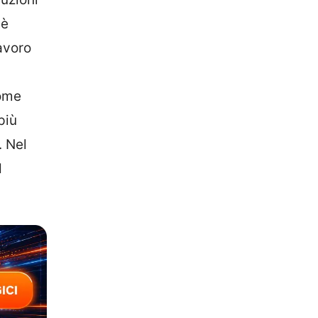
 è
avoro
come
più
. Nel
d