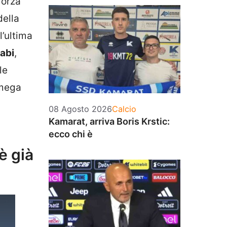
forza
della
l’ultima
abi
,
le
 mega
Categorie
08 Agosto 2026
Calcio
Kamarat, arriva Boris Krstic:
ecco chi è
è già