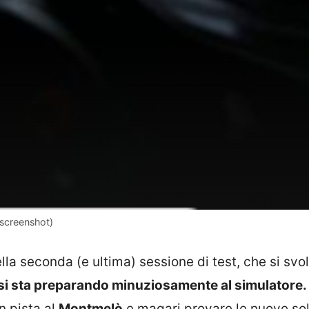
/screenshot)
ella seconda (e ultima) sessione di test, che si svo
si sta preparando minuziosamente al simulatore.
n pista al
Montmelò
e magari provare le nuove sol