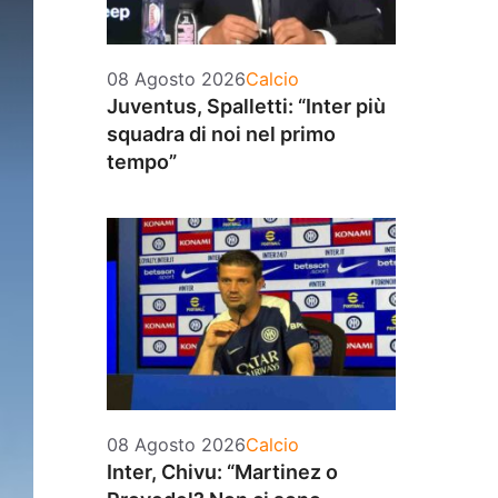
Categorie
08 Agosto 2026
Calcio
Juventus, Spalletti: “Inter più
squadra di noi nel primo
tempo”
Categorie
08 Agosto 2026
Calcio
Inter, Chivu: “Martinez o