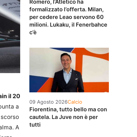
Romero, l’Atletico ha
formalizzato l’offerta. Milan,
per cedere Leao servono 60
milioni. Lukaku, il Fenerbahce
c’è
in il 20
Categorie
09 Agosto 2026
Calcio
unta a
Fiorentina, tutto bello ma con
 scorso
cautela. La Juve non è per
tutti
alma. A