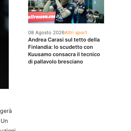
Categorie
08 Agosto 2026
Altri sport
Andrea Carasi sul tetto della
Finlandia: lo scudetto con
Kuusamo consacra il tecnico
di pallavolo bresciano
lgerà
Un
uzioni