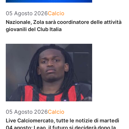
Categorie
05 Agosto 2026
Calcio
Nazionale, Zola sarà coordinatore delle attività
giovanili del Club Italia
Categorie
05 Agosto 2026
Calcio
Live Calciomercato, tutte le notizie di martedì
04 agosto: Leao, il futuro si deciderà dopo la