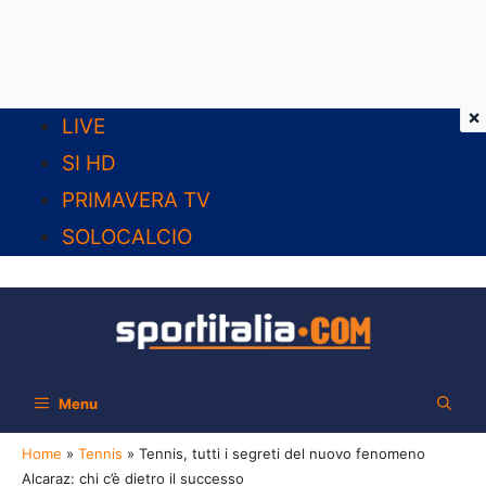
×
Vai
LIVE
al
SI HD
contenuto
PRIMAVERA TV
SOLOCALCIO
Menu
Home
»
Tennis
»
Tennis, tutti i segreti del nuovo fenomeno
Alcaraz: chi c’è dietro il successo