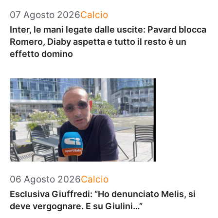
Categorie
07 Agosto 2026
Calcio
Inter, le mani legate dalle uscite: Pavard blocca
Romero, Diaby aspetta e tutto il resto è un
effetto domino
Categorie
06 Agosto 2026
Calcio
Esclusiva Giuffredi: “Ho denunciato Melis, si
deve vergognare. E su Giulini…”