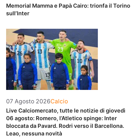
Memorial Mamma e Papà Cairo: trionfa il Torino
sull’Inter
Categorie
07 Agosto 2026
Calcio
Live Calciomercato, tutte le notizie di giovedì
06 agosto: Romero, l’Atletico spinge: Inter
bloccata da Pavard. Rodri verso il Barcellona.
Leao, nessuna novità