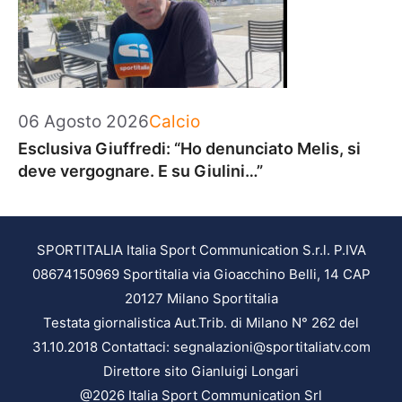
Categorie
06 Agosto 2026
Calcio
Esclusiva Giuffredi: “Ho denunciato Melis, si
deve vergognare. E su Giulini…”
SPORTITALIA Italia Sport Communication S.r.l. P.IVA
08674150969 Sportitalia via Gioacchino Belli, 14 CAP
20127 Milano Sportitalia
Testata giornalistica Aut.Trib. di Milano N° 262 del
31.10.2018 Contattaci: segnalazioni@sportitaliatv.com
Direttore sito Gianluigi Longari
@2026 Italia Sport Communication Srl