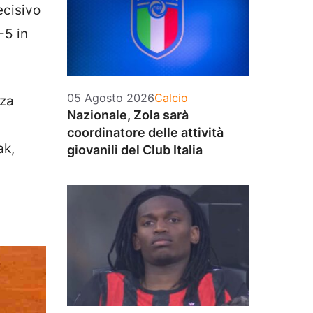
ecisivo
-5 in
Categorie
05 Agosto 2026
Calcio
zza
Nazionale, Zola sarà
coordinatore delle attività
ak,
giovanili del Club Italia