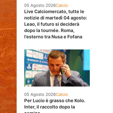
Categorie
05 Agosto 2026
Calcio
Live Calciomercato, tutte le
notizie di martedì 04 agosto:
Leao, il futuro si deciderà
dopo la tournée. Roma,
l’esterno tra Nusa e Fofana
Categorie
05 Agosto 2026
Calcio
Per Lucio è grasso che Kolo.
Inter, il raccolto dopo la