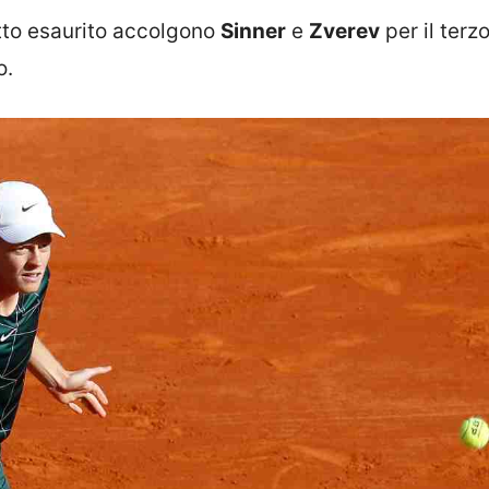
tto esaurito accolgono
Sinner
e
Zverev
per il terz
o.