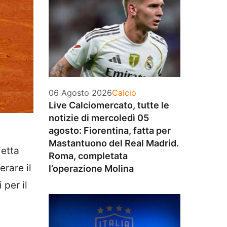
Categorie
06 Agosto 2026
Calcio
Live Calciomercato, tutte le
notizie di mercoledì 05
agosto: Fiorentina, fatta per
Mastantuono del Real Madrid.
ietta
Roma, completata
erare il
l’operazione Molina
per il