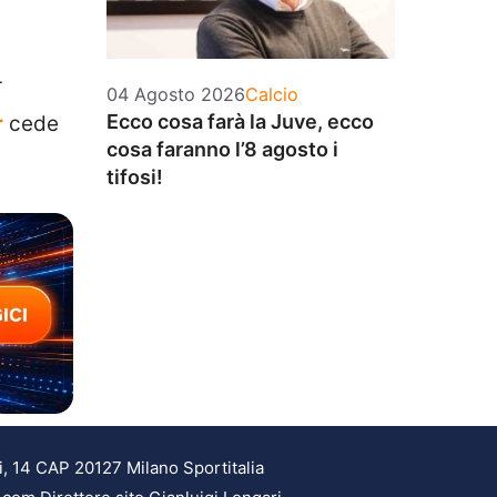
r
Categorie
04 Agosto 2026
Calcio
Ecco cosa farà la Juve, ecco
r
cede
cosa faranno l’8 agosto i
tifosi!
i, 14 CAP 20127 Milano Sportitalia