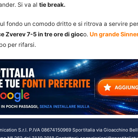
ander. Si va al
tie break.
ul fondo un comodo dritto e si ritrova a servire pe
e Zverev 7-5 in tre ore di gioc
o.
Un grande Sinne
o per rifarsi.
ation S.r.l. P.IVA 08674150969 Sportitalia via Gioacchino Bell