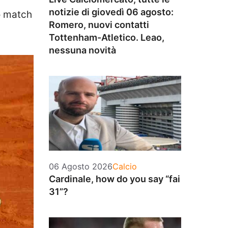
notizie di giovedì 06 agosto:
o match
Romero, nuovi contatti
Tottenham-Atletico. Leao,
nessuna novità
Categorie
06 Agosto 2026
Calcio
Cardinale, how do you say “fai
31”?