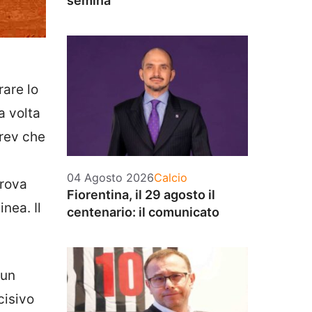
semina
rare lo
a volta
erev che
Categorie
04 Agosto 2026
Calcio
trova
Fiorentina, il 29 agosto il
nea. Il
centenario: il comunicato
 un
cisivo