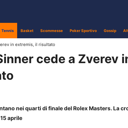
Tennis
Basket
Scommesse
Poker Sportivo
Gossip
Al
rev in extremis, il risultato
Sinner cede a Zverev i
ato
tano nei quarti di finale del Rolex Masters. La c
 15 aprile