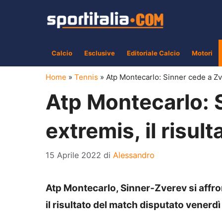
Vai
al
contenuto
Calcio
Esclusive
Editoriale Calcio
Motori
Home
»
Tennis
»
Atp Montecarlo: Sinner cede a Zve
Atp Montecarlo: 
extremis, il risult
15 Aprile 2022
di
Alessandro
Atp Montecarlo, Sinner-Zverev si affron
il risultato del match disputato venerdì